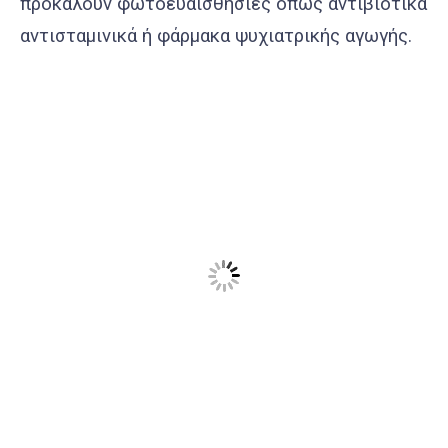
προκαλούν φωτοευαισθησίες όπως αντιβιοτικά
αντισταμινικά ή φάρμακα ψυχιατρικής αγωγής.