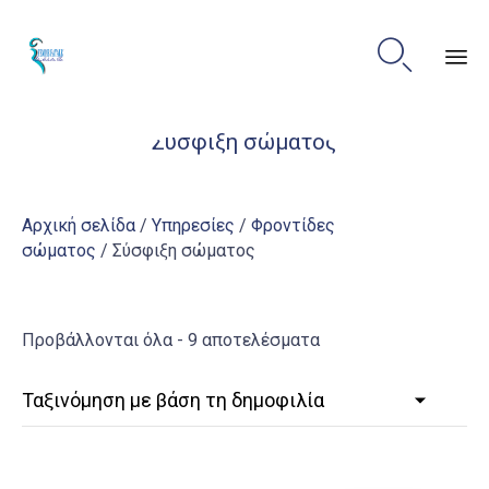

Sk
Σύσφιξη σώματος
to
co
Αρχική σελίδα
/
Υπηρεσίες
/
Φροντίδες
σώματος
/ Σύσφιξη σώματος
Sorted
Προβάλλονται όλα - 9 αποτελέσματα
by
popularity