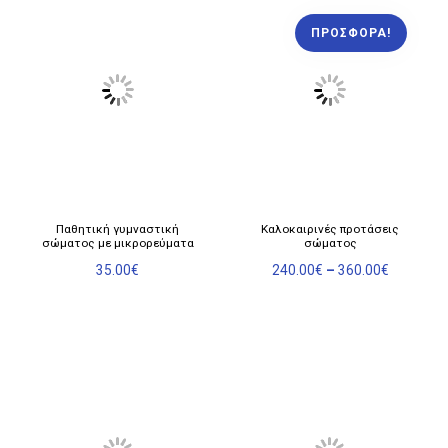
ΠΡΟΣΦΟΡΆ!
Αυτό
Παθητική γυμναστική
Καλοκαιρινές προτάσεις
το
σώματος με μικρορεύματα
σώματος
προϊόν
Price
35.00
€
240.00
€
–
360.00
€
έχει
range:
πολλαπλές
240.00€
παραλλαγές.
through
360.00€
Οι
επιλογές
μπορούν
να
επιλεγούν