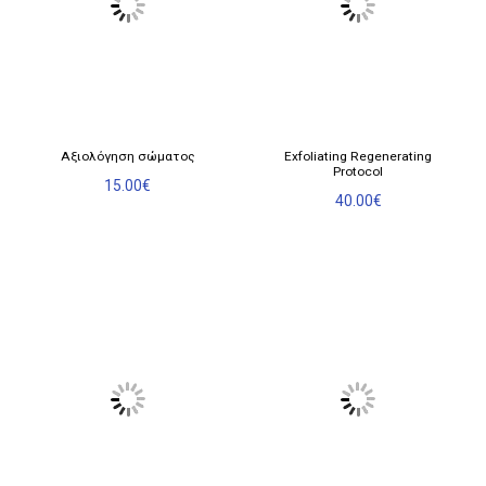
στη
σελίδα
του
προϊόντος
Αξιολόγηση σώματος
Exfoliating Regenerating
Protocol
15.00
€
40.00
€