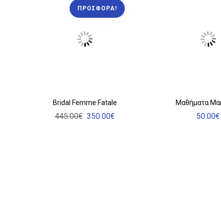
ΠΡΟΣΦΟΡΆ!
Bridal Femme Fatale
Μαθήματα Μα
445.00
€
350.00
€
50.00
€
Original
Η
price
τρέχουσα
was:
τιμή
445.00€.
είναι:
350.00€.