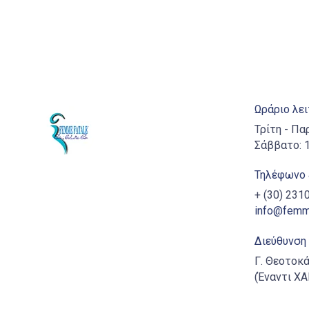
Ωράριο λε
Τρίτη - Πα
Σάββατο: 1
Τηλέφωνο 
+ (30) 23
info@femme
Διεύθυνση
Γ. Θεοτοκά
(Έναντι Χ