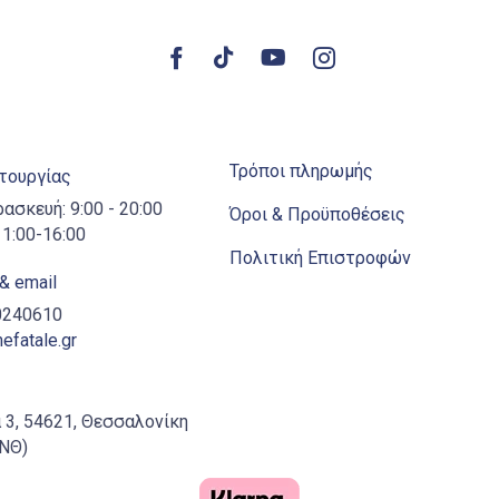
στη
στη
σελίδα
σελίδ
του
του
προϊόντος
προϊό
Τρόποι πληρωμής
ιτουργίας
ρασκευή: 9:00 - 20:00
Όροι & Προϋποθέσεις
1:00-16:00
Πολιτική Επιστροφών
& email
10240610
fatale.gr
 3, 54621, Θεσσαλονίκη
ΑΝΘ)