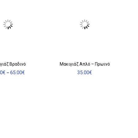
γιάζ Βραδινό
Μακιγιάζ Απλό – Πρωινό
00
€
65.00
€
35.00
€
Price
–
ν
range:
50.00€
through
πλές
65.00€
λαγές.
γές
ύν
γούν