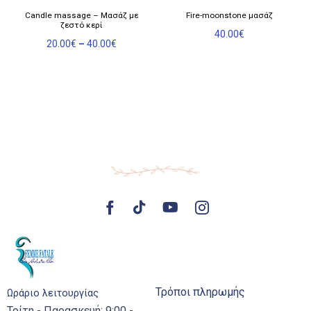
Αυτό
Candle massage – Μασάζ με
Fire-moonstone μασάζ
το
ζεστό κερί
προϊόν
40.00
€
Price
20.00
€
–
40.00
€
έχει
range:
πολλαπλές
20.00€
παραλλαγές.
through
40.00€
Οι
επιλογές
μπορούν
να
επιλεγούν
στη
σελίδα
του
προϊόντος
Τρόποι πληρωμής
Ωράριο λειτουργίας
Τρίτη - Παρασκευή: 9:00 -