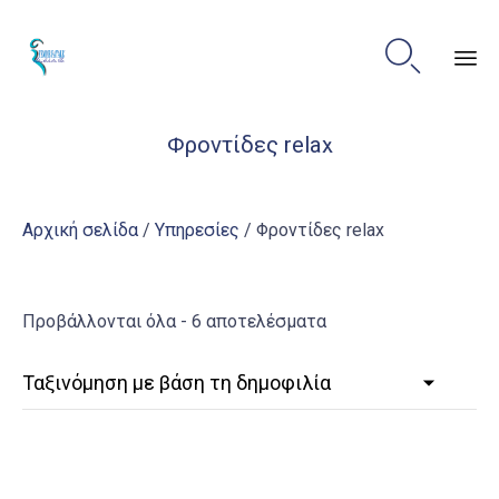

Sk
Φροντίδες relax
to
co
Αρχική σελίδα
/
Υπηρεσίες
/ Φροντίδες relax
Sorted
Προβάλλονται όλα - 6 αποτελέσματα
by
popularity