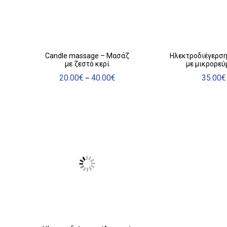
Αυτό
Candle massage – Μασάζ
Ηλεκτροδιέγερσ
με ζεστό κερί
με μικρορεύ
το
προϊόν
20.00
€
40.00
€
35.00
€
Price
–
range:
έχει
20.00€
πολλαπλές
through
παραλλαγές.
40.00€
Οι
επιλογές
μπορούν
να
επιλεγούν
στη
σελίδα
του
προϊόντος