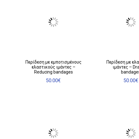
μπορούν
να
επιλεγούν
στη
σελίδα
του
προϊόντος
Περίδεση με εμποτισμένους
Περίδεση με ελ
ελαστικούς ιμάντες –
ιμάντες – Dra
Reducing bandages
bandage
50.00
€
50.00
€