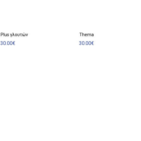
στη
α
σελίδα
του
ντος
προϊόντος
 Plus γλουτών
Thema
30.00
€
30.00
€