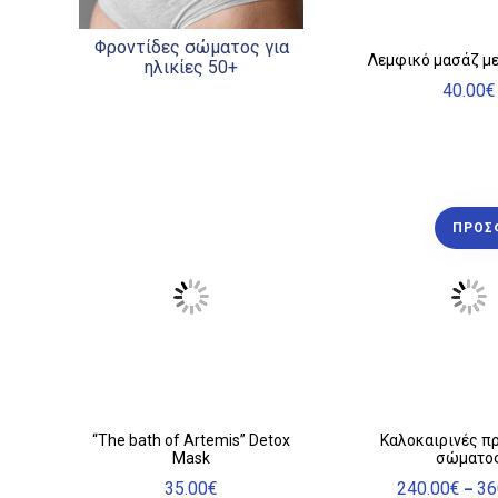
Φροντίδες σώματος για
Λεμφικό μασάζ με
ηλικίες 50+
40.00
€
ΠΡΟΣ
Αυτό
“The bath of Artemis” Detox
Καλοκαιρινές π
Mask
σώματο
το
προϊόν
35.00
€
240.00
€
36
–