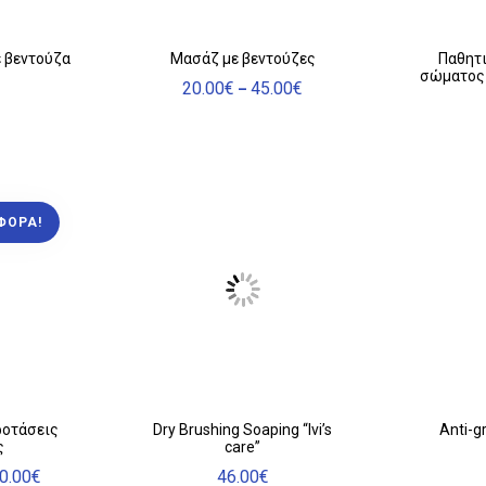
Αυτό
 βεντούζα
Μασάζ με βεντούζες
Παθητι
σώματος 
το
20.00
€
45.00
€
Price
–
προϊόν
range:
έχει
20.00€
through
πολλαπλές
45.00€
παραλλαγές.
Οι
ΦΟΡΆ!
επιλογές
μπορούν
να
επιλεγούν
στη
σελίδα
του
προϊόντος
ροτάσεις
Dry Brushing Soaping “Ivi’s
Anti-g
ς
care”
0.00
€
46.00
€
Price