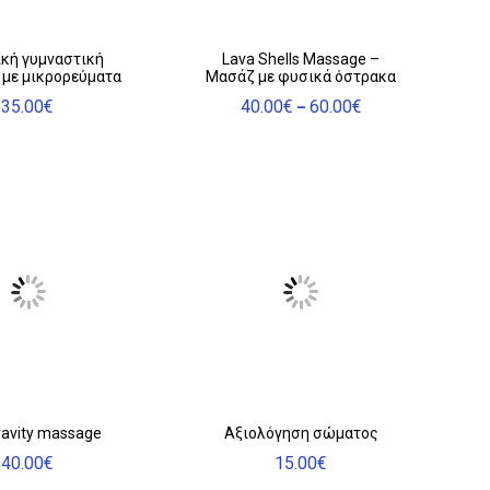
Αυτό
κή γυμναστική
Lava Shells Massage –
με μικρορεύματα
Μασάζ με φυσικά όστρακα
το
προϊόν
35.00
€
40.00
€
60.00
€
Price
–
range:
έχει
40.00€
πολλαπλές
through
παραλλαγές.
60.00€
Οι
επιλογές
μπορούν
να
επιλεγούν
στη
σελίδα
του
προϊόντος
ravity massage
Αξιολόγηση σώματος
40.00
€
15.00
€