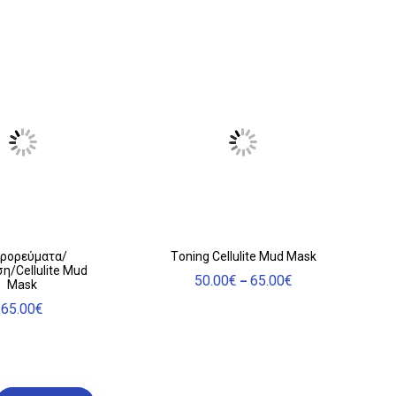
Αυτό
ρορεύματα/
Τoning Cellulite Mud Mask
η/Cellulite Mud
το
50.00
€
65.00
€
Price
–
Mask
προϊόν
range:
65.00
€
έχει
50.00€
through
πολλαπλές
65.00€
παραλλαγές.
Οι
επιλογές