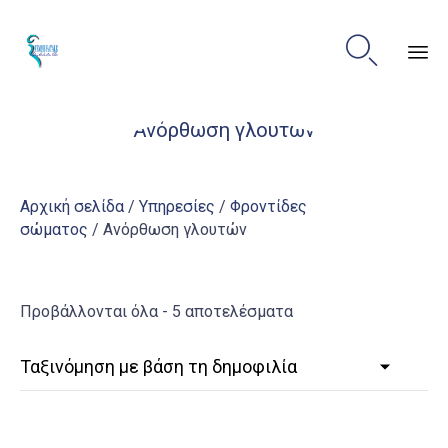

Sk
Ανόρθωση γλουτών
to
co
Αρχική σελίδα
/
Υπηρεσίες
/
Φροντίδες
σώματος
/ Ανόρθωση γλουτών
Sorted
Προβάλλονται όλα - 5 αποτελέσματα
by
popularity