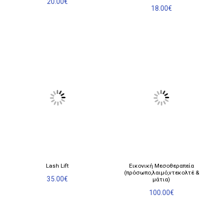
20.00
€
18.00
€
Lash Lift
Εικονική Μεσοθεραπεία
(πρόσωπο,λαιμό,ντεκολτέ &
35.00
€
μάτια)
100.00
€