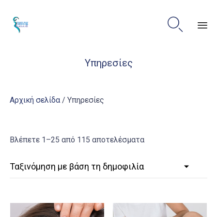

Sk
Υπηρεσίες
to
co
Αρχική σελίδα
/ Υπηρεσίες
Sorted
Βλέπετε 1–25 από 115 αποτελέσματα
by
popularity