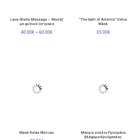
προϊόντος
Αυτό
Lava Shells Massage – Μασάζ
“The bath of Artemis” Detox
το
με φυσικά όστρακα
Mask
προϊόν
Price
40.00
€
–
60.00
€
35.00
€
έχει
range:
πολλαπλές
40.00€
παραλλαγές.
through
60.00€
Οι
επιλογές
μπορούν
να
επιλεγούν
στη
σελίδα
του
προϊόντος
Mask Relax Ματιών
Μαύροι κύκλοι-Πρησμένα
βλέφαρα-Κρυόμπαλες