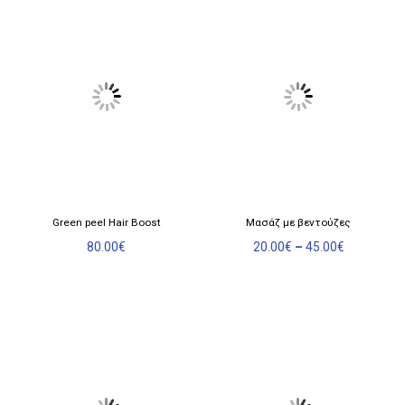
Οι
επιλογές
μπορούν
να
επιλεγούν
στη
σελίδα
του
προϊόντος
Αυτό
Green peel Hair Boost
Μασάζ με βεντούζες
το
Price
80.00
€
προϊόν
20.00
€
–
45.00
€
range:
έχει
20.00€
πολλαπλές
through
παραλλαγές.
45.00€
Οι
επιλογές
μπορούν
να