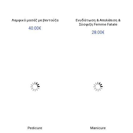
Λεμφικό μασάζ με βεντούζα
Ενυδάτωση & Απολέπιση &
Σύσφιξη Femme Fatale
40.00
€
28.00
€
Αυτό
Αυτό
Pedicure
Manicure
το
το