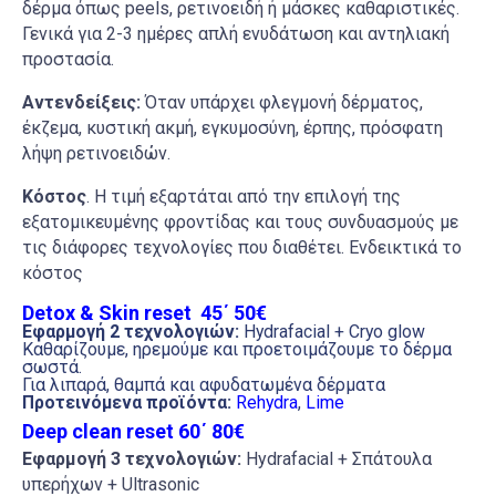
δέρμα όπως
peels
, ρετινοειδή ή μάσκες καθαριστικές.
Γενικά για 2-3 ημέρες απλή ενυδάτωση και αντηλιακή
προστασία.
Αντενδείξεις:
Όταν υπάρχει φλεγμονή δέρματος,
έκζεμα, κυστική ακμή, εγκυμοσύνη, έρπης, πρόσφατη
λήψη ρετινοειδών.
Κόστος
. Η τιμή εξαρτάται από την επιλογή της
εξατομικευμένης φροντίδας και τους συνδυασμούς με
τις διάφορες τεχνολογίες που διαθέτει. Ενδεικτικά το
κόστος
Detox & Skin reset 45΄ 50€
Εφαρμογή 2 τεχνολογιών:
Hydrafacial + Cryo glow
Καθαρίζουμε, ηρεμούμε και προετοιμάζουμε το δέρμα
σωστά.
Για λιπαρά, θαμπά και αφυδατωμένα δέρματα
Προτεινόμενα προϊόντα:
Rehydra
,
Lime
Deep clean reset 60΄ 80€
Εφαρμογή 3 τεχνολογιών:
Hydrafacial +
Σπάτουλα
υπερήχων + U
ltrasonic