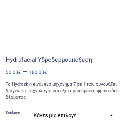
Hydrafacial Υδροδερμοαπόξεση
Price
–
50.00
€
160.00
€
range:
Το Hydraskin
ε
ίναι ένα μηχάνημα 7 σε 1 που συνδυάζει
50.00€
διάγνωση,
τ
εχνολογία και εξατομικευμένες φροντίδες
δέρματος.
through
160.00€
Επέλεγε