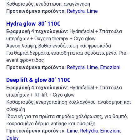
Καθαρισμός, ενυδάτωση, αναγέννηση
Προτεινόμενα προϊόντα:
Rehydra
,
Lime
Hydra glow 80΄ 110€
Εφαρμογή
4
τεχνολογιών:
Hydrafacial +
Σπάτουλα
υπερήχων +
Oxygen therapy + Cryo glow
Άμεση λάμψη, βαθιά ενυδάτωση και φρ
ε
σκάδα
Για θαμπά δέρματα, ευαίσθητα και αφυδατωμένα.
Pre-
event
φροντίδας
Προτεινόμενα προϊόντα:
Rehydra
,
Lime
,
Emozioni
Deep lift & glow 80΄ 110€
Εφαρμογή
4
τεχνολογιών:
Hydrafacial +
Σπάτουλα
υπερήχων
+ RF lift + Cryo glow
Καθαρισμός, ενεργοποίηση κολλαγόνου, αναδόμηση και
σύσφιξη
Ιδανική για τα πρώτα σημάδια χαλάρωσης, για θαμπό,
κουρασμένο δέρμα,
antiage
και σύσφιξη
Προτεινόμενα προϊόντα:
Lime
,
Rehydra
,
Emozioni
,
Delay