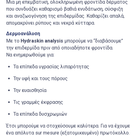
Μια μη επεμβατική, ολοκληρωμένη φροντίδα δέρματος
που συνδυάζει καθαρισμό βαθιά ενυδάτωση, σύσφιξη
και αναζωογόνηση της επιδερμίδας.
Καθαρίζει απαλά,
απομακρύνει ρύπους και νεκρά κύτταρα.
Δερμοανάλυση
Με το
Hydraskin
analysis
μ
πορούμε να “διαβάσουμε”
την επιδερμίδα πριν από οποιαδήποτε φροντίδα.
Να ενημερωθούμε
για:
Τ
α επίπεδα υγρασίας λιπαρότητας
Την υφή και τους πόρους
Την ευαισθησία
Τις γραμμές έκφρασης
Τα επίπεδα δυσχρωμιών
Έτσι μπορούμε να στοχεύσουμε καλύτερα. Για να έχουμε
ένα απόλυτα
sur mesure
(
εξατομικευμένο
)
πρωτόκολλο.