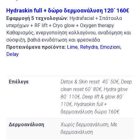
Hydraskin full + δώρο δερμοανάλυση 120΄ 160€
Εφαρμογή
5
τεχνολογιών:
Hydrafacial +
Σπάτουλα
υπερήχων
+ RF lift + Cryo glow + Oxygen therapy
Καθαρισμός, ενεργοποίηση κολλαγόνου, αναδόμηση και
σύσφιξη, βαθιά ενυδάτωση και φρεσκάδα
Προτεινόμενα προϊόντα:
Lime
,
Rehydra
,
Emozioni
,
Delay
Επέλεγε
Detox & Skin reset 45΄ 50€, Deep
clean reset 60΄ 80€, Hydra glow
80΄ 110€, Deep lift & glow 80΄
110€, Hydraskin full +
δερμοανάλυση δώρο 160€
Δερμοανάλυση
Χωρίς δερμοανάλυση, Με
δερμοανάλυση