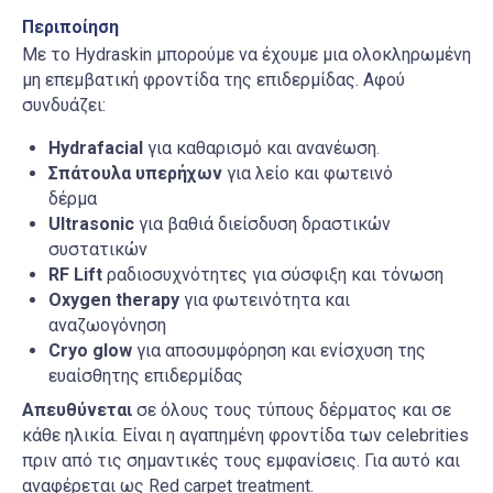
Περιποίηση
Με το
Hydraskin
μπορούμε να έχουμε μια ολοκληρωμένη
μη επεμβατική φροντίδα της επιδερμίδας. Αφού
συνδυάζει
:
Hydrafacial
γ
ια καθαρισμό και ανανέωση.
Σπάτουλα υπερήχων
για λείο και φωτεινό
δέρμα
Ultrasonic
γ
ια βαθιά διείσδυση δραστικών
συστατικών
RF
Lift
ραδιοσυχνότητες
για
σύσφιξη
και
τόνωση
Oxyg
en
therapy
για φωτεινότητα και
αναζωογόνηση
Cryo
glow
για αποσυμφόρηση και ενίσχυση της
ευαίσθητης επιδερμίδας
Απευθύνεται
σε όλους τους τύπους δέρματος και σε
κάθε ηλικία. Είναι η αγαπημένη φροντίδα των
celebrities
πριν από τις σημαντικές τους εμφανίσεις. Για αυτό και
αναφέρεται ως
Red carpet treatment.