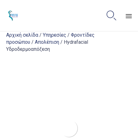

Sk
Αρχική σελίδα
/
Υπηρεσίες
/
Φροντίδες
to
προσώπου
/
Απολέπιση
/ Hydrafacial
co
Υδροδερμοαπόξεση