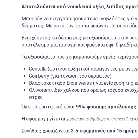
Αποτελούνται από νουκλεικά οξέα, λιπίδια, πρωτ
Μπορούν να ενεργοποιήσουν τους ινοβλάστες για να
δέρματος.
M
ε αυτό τον τρόπο μειώνονται οι ρυτίδε
Ενισχύοντας το δέρμα μας με εξωσώματα στην ουσί
αποτέλεσμα μία πιο υγιή και φρέσκια όψη δηλαδή 
Τα εξωσώματα που χρησιμοποιούμε εμείς περιέχουν
Centella
(φυτικοί αυξητικοί παράγοντες με αντι
Goji
berry (για τόνωση του δέρματος)
Βλαστοκύτταρα
Endelweiss
( για ενίσχυση της 
Ολιγοπεπτίδιο χαλκού που δρα ως ισχυρό ενισχ
στρες
Όλα τα συστατικά είναι
99% φυσικής προέλευσης
Η εφαρμογή γίνεται
κ
χωρίς αναισθησία με
microneedling
Συνήθως χρειάζονται
3-5 εφαρμογές ανά 15 ημέρε