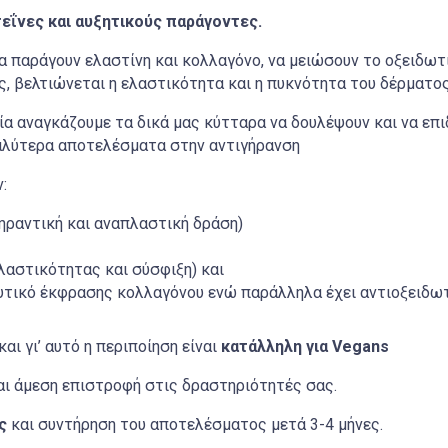
εΐνες και αυξητικούς παράγοντες.
 παράγουν ελαστίνη και κολλαγόνο, να μειώσουν το οξειδωτι
ς, βελτιώνεται η ελαστικότητα και η πυκνότητα του δέρματος 
α αναγκάζουμε τα δικά μας κύτταρα να δουλέψουν και να επι
καλύτερα αποτελέσματα στην αντιγήρανση
:
γηραντική και αναπλαστική δράση)
ελαστικότητας και σύσφιξη) και
υτικό έκφρασης κολλαγόνου ενώ παράλληλα έχει αντιοξειδωτ
και γι’ αυτό η περιποίηση είναι
κατάλληλη για
Vegans
αι άμεση επιστροφή στις δραστηριότητές σας.
ς
και
συντήρηση του αποτελέσματος μετά 3-4 μήνες.