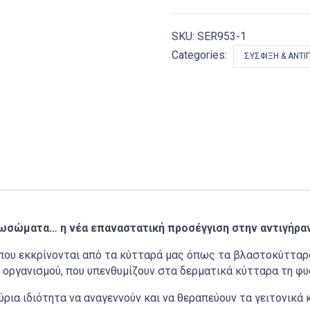
ποσότητα
SKU:
SER953-1
Categories:
ΣΎΣΦΙΞΗ & ΑΝΤΙ
ωσώματα… η νέα επαναστατική προσέγγιση στην αντιγήρα
που εκκρίνονται από τα κύτταρά μας όπως τα βλαστοκύτταρα
 οργανισμού, που υπενθυμίζουν στα δερματικά κύτταρα τη φυσ
ρια ιδιότητα να αναγεννούν και να θεραπεύουν τα γειτονικά