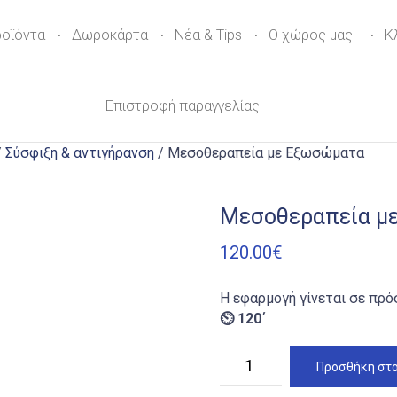
ροϊόντα
Δωροκάρτα
Νέα & Tips
Ο χώρος μας
Κ
Επιστροφή παραγγελίας
/
Σύσφιξη & αντιγήρανση
/ Μεσοθεραπεία με Εξωσώματα
Μεσοθεραπεία μ
120.00
€
Η εφαρμογή γίνεται σε πρό
⏲ 120΄
Μεσοθεραπεία
Προσθήκη στο
με
Εξωσώματα