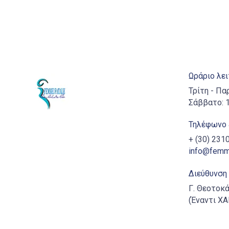
Ωράριο λε
Τρίτη - Πα
Σάββατο: 1
Τηλέφωνο 
+ (30) 23
info@femme
Διεύθυνση
Γ. Θεοτοκά
(Έναντι Χ