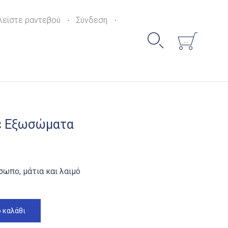
Skip
to
λείστε ραντεβού
Σύνδεση
content


...
ε Εξωσώματα
σωπο, μάτια και λαιμό
 καλάθι