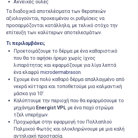
Ακνεϊκές ουλές
Tα διαδοχικά αποτελέσματα των θεραπειών
αξιολογούνται, προκειμένου οι ρυθμίσεις να
προσαρμόζονται κατάλληλα, με τελικό στόχο την
επίτευξη των καλύτερων αποτελεσμάτων.
Τι περιλαμβάνει;
Προετοιμάζουμε το δέρμα με ένα καθαριστικό
που θα το αφήσει ήρεμο χωρίς ίχνος
λιπαρότητας και εφαρμόζουμε για λίγα λεπτά
ένα ελαφρύ
microdermabrason
.
Eχουμε ένα πολύ καθαρό δέρμα απαλλαγμένο από
νεκρά κύτταρα και τοποθετούμε μια καλμαντική
μάσκα για 10′.
Καλύπτουμε την περιοχή που θα εφαρμόσουμε το
μηχάνημα
Energist
VPL
με ένα παχύ στρώμα
τζελ υπερήχων.
Προχωράμε στην εφαρμογή του Πολλαπλoύ
Παλμικού Φωτός και ολοκληρώνουμε με μια καλή
αντηλιακή προστασία.