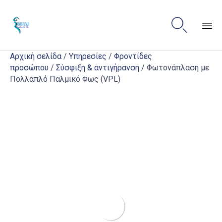

Sk
Αρχική σελίδα
/
Υπηρεσίες
/
Φροντίδες
to
προσώπου
/
Σύσφιξη & αντιγήρανση
/ Φωτονάπλαση με
co
Πολλαπλό Παλμικό Φως (VPL)