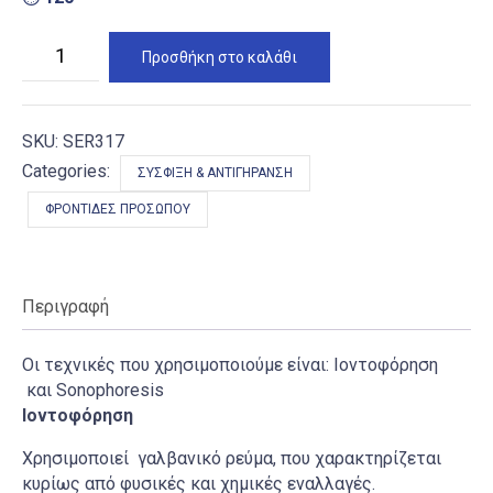
Εικονική
Προσθήκη στο καλάθι
Μεσοθεραπεία
(πρόσωπο,λαιμό,ντεκολτέ
&
μάτια)
ποσότητα
SKU:
SER317
Categories:
ΣΎΣΦΙΞΗ & ΑΝΤΙΓΉΡΑΝΣΗ
ΦΡΟΝΤΊΔΕΣ ΠΡΟΣΏΠΟΥ
Περιγραφή
Οι τεχνικές που χρησιμοποιούμε είναι: Ιοντοφόρηση
και Sonophoresis
Ιοντοφόρηση
Χρησιμοποιεί γαλβανικό ρεύμα, που χαρακτηρίζεται
κυρίως από φυσικές και χημικές εναλλαγές.