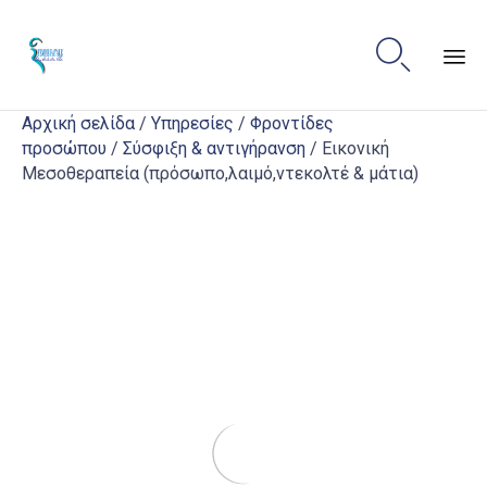

Sk
Αρχική σελίδα
/
Υπηρεσίες
/
Φροντίδες
to
προσώπου
/
Σύσφιξη & αντιγήρανση
/ Εικονική
co
Μεσοθεραπεία (πρόσωπο,λαιμό,ντεκολτέ & μάτια)