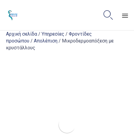

Sk
Αρχική σελίδα
/
Υπηρεσίες
/
Φροντίδες
to
προσώπου
/
Απολέπιση
/ Μικροδερμοαπόξεση με
co
κρυστάλλους