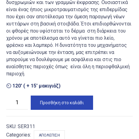
δυσχρωμιών και των γραμμών έκφρασης. Ουσιαστικά
είναι ένας ήπιος μικροτραυματισμός της επιδερμίδας
που έχει σαν αποτέλεσμα την άμεση παραγωγή νέων
κυττάρων στη βασική στοιβάδα. Έτσι επιδιορθώνονται
οι φθορές που υφίσταται το δέρμα στη διάρκεια του
χρόνου με αποτέλεσμα αυτό να γίνεται πιο λείο,
φρέσκο και λαμπερό. Η δυνατότητα του μηχανήματος
να αυξομειώνουμε την ένταση, μας επιτρέπει να
μπορούμε να δουλέψουμε με ασφάλεια και στις πιο
ευαίσθητες περιοχές όπως είναι όλη η περιοφθαλμική
περιοχή.
⏲
120′ ( + 15′ μακιγιάζ)
Μικροδερμοαπόξεση
Προσθήκη στο καλάθι
με
κρυστάλλους
ποσότητα
SKU:
SER311
Categories:
ΑΠΟΛΈΠΙΣΗ