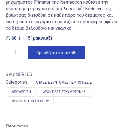
μηχανήματος Frimator της Nemectron καθιστά την
περιποίηση πραγματικά απολαυστική! Κάθε ίνα της
βούρτσας διεισδύει σε κάθε πόρο του δέρματος και
εκτός από το ευχάριστο μασάζ που προσφέρει αφήνει
το δέρμα βελούδινο και νεανικό.
⏲
60′ ( + 15′ μακιγιάζ)
Μηχανικό
Προσθήκη στο καλάθι
Πίλινγκ
Προσώπου
με
Βούρτσες
ποσότητα
SKU:
SER305
Categories:
ΑΠΛΈΣ & ΣΎΝΤΟΜΕΣ ΠΕΡΙΠΟΙΉΣΕΙΣ
ΑΠΟΛΈΠΙΣΗ
ΦΡΟΝΤΊΔΕΣ ΕΓΚΥΜΟΣΎΝΗΣ
ΦΡΟΝΤΊΔΕΣ ΠΡΟΣΏΠΟΥ
Περιγραφή