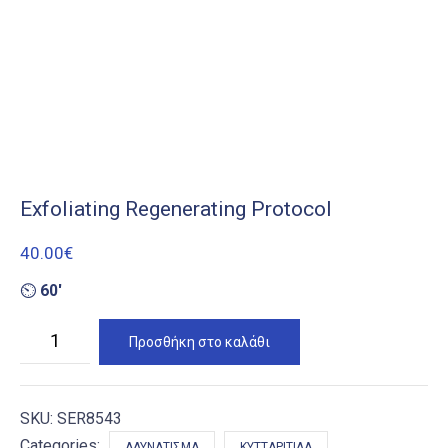
Exfoliating Regenerating Protocol
40.00
€
⏲
60′
Exfoliating
Προσθήκη στο καλάθι
Regenerating
Protocol
ποσότητα
SKU:
SER8543
Categories:
ΑΔΥΝΆΤΙΣΜΑ
ΚΥΤΤΑΡΊΤΙΔΑ