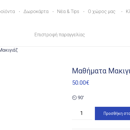
ροϊόντα
Δωροκάρτα
Νέα & Tips
Ο χώρος μας
Κ
Επιστροφή παραγγελίας
Μακιγιάζ
Μαθήματα Μακιγ
50.00
€
⏲ 90′
Μαθήματα
Προσθήκη στο
Μακιγιάζ
ποσότητα