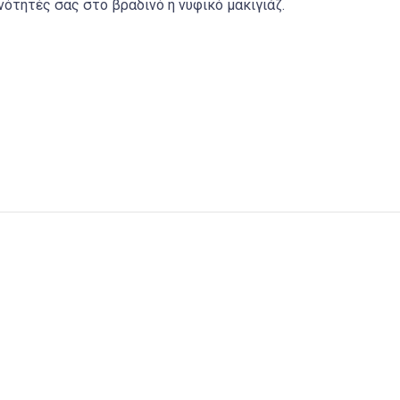
νότητές σας στο βραδινό ή νυφικό μακιγιάζ.