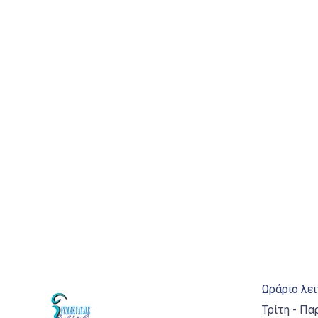
Ωράριο λε
Τρίτη - Πα