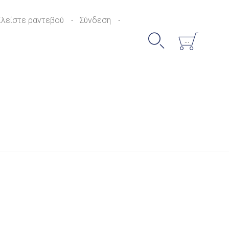
Skip
to
Κλείστε ραντεβού
Σύνδεση
content


...