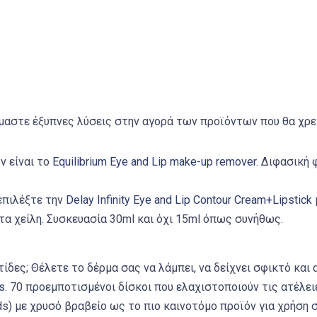
αζόμαστε έξυπνες λύσεις στην αγορά των προϊόντων που θα χρ
ν είναι το
Equilibrium Eye and Lip make-up remover
. Διφασική 
επιλέξτε την
Delay Infinity Eye and Lip Contour Cream+Lipstick
α χείλη. Συσκευασία 30ml και όχι 15ml όπως συνήθως.
ίδες; Θέλετε το δέρμα σας να λάμπει, να δείχνει σφικτό και
s
. 70 προεμποτισμένοι δίσκοι που ελαχιστοποιούν τις ατέλε
ds) με χρυσό βραβείο ως το πιο καινοτόμο προϊόν για χρήση σ