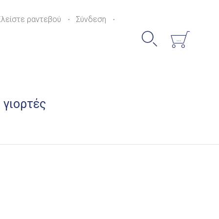
Skip
to
Κλείστε ραντεβού
Σύνδεση
content


...
 γιορτές