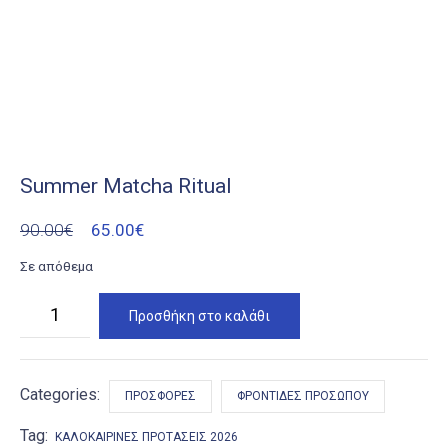
Summer Matcha Ritual
Original
Η
90.00
€
65.00
€
price
τρέχουσα
Σε απόθεμα
was:
τιμή
Summer
Προσθήκη στο καλάθι
Matcha
90.00€.
είναι:
Ritual
ποσότητα
65.00€.
Categories:
ΠΡΟΣΦΟΡΈΣ
ΦΡΟΝΤΊΔΕΣ ΠΡΟΣΏΠΟΥ
Tag:
ΚΑΛΟΚΑΙΡΙΝΈΣ ΠΡΟΤΆΣΕΙΣ 2026