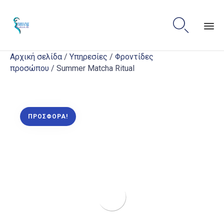

Sk
Αρχική σελίδα
/
Υπηρεσίες
/
Φροντίδες
to
προσώπου
/ Summer Matcha Ritual
co
ΠΡΟΣΦΟΡΆ!