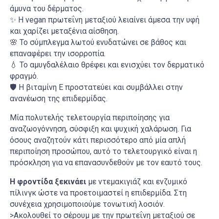
άμυνα του δέρματος.
✨ Η vegan πρωτεΐνη μεταξιού λειαίνει άμεσα την υφή
και χαρίζει μεταξένια αίσθηση.
🌸 Το σύμπλεγμα λωτού ενυδατώνει σε βάθος και
επαναφέρει την ισορροπία.
💧 Το αμυγδαλέλαιο θρέφει και ενισχύει τον δερματικό
φραγμό.
🛡️ Η βιταμίνη Ε προστατεύει και συμβάλλει στην
ανανέωση της επιδερμίδας.
Μία πολυτελής τελετουργία περιποίησης για
αναζωογόννηση, σύσφιξη και ψυχική χαλάρωση. Για
όσους αναζητούν κάτι περισσότερο από μία απλή
περιποίηση προσώπου, αυτό το τελετουργικό είναι η
πρόσκληση για να επανασυνδεθούν με τον εαυτό τους.
Η φροντίδα ξεκινάει
με ντεμακιγιάζ και ενζυμικό
πίλινγκ ώστε να προετοιμαστεί η επιδερμίδα. Στη
συνέχεια χρησιμοποιούμε τονωτική λοσιόν.
>Ακολουθεί το σέρουμ με την πρωτεΐνη μεταξιού σε