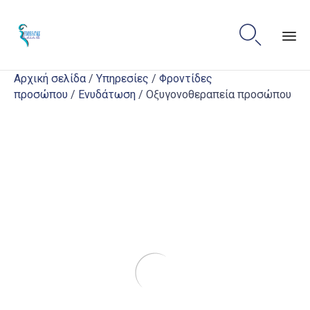

Sk
Αρχική σελίδα
/
Υπηρεσίες
/
Φροντίδες
to
προσώπου
/
Ενυδάτωση
/ Οξυγονοθεραπεία προσώπου
co