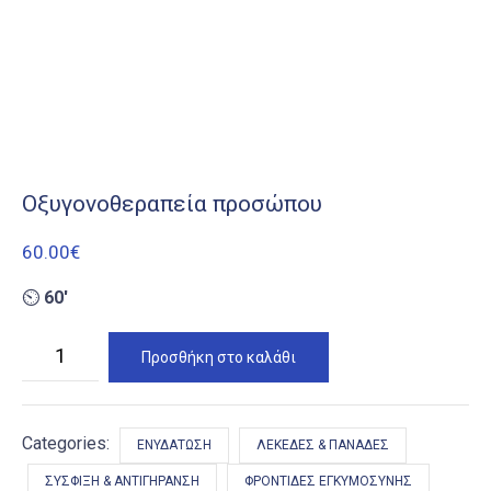
Οξυγονοθεραπεία προσώπου
60.00
€
⏲
60′
Οξυγονοθεραπεία
Προσθήκη στο καλάθι
προσώπου
ποσότητα
Categories:
ΕΝΥΔΆΤΩΣΗ
ΛΕΚΈΔΕΣ & ΠΑΝΆΔΕΣ
ΣΎΣΦΙΞΗ & ΑΝΤΙΓΉΡΑΝΣΗ
ΦΡΟΝΤΊΔΕΣ ΕΓΚΥΜΟΣΎΝΗΣ