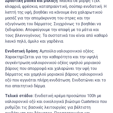
Δραστική μάσκα και μάλαξη
: Μάσκα σε μορφή τζελ.
ελαφριά, φρέσκια, καταπραϋντική, σούπερ ενυδατική. Η
λεπτή της υφή, βοηθάει να κάνουμε ένα χαλαρωτικού
μασάζ για την απομάκρυνση του στρες και την
οξυγόνωση του δέρματος. Συγχρόνως το βοηθάει να
ξεδιψάσει. Αποφεύγουμε την επαφή με τα μάτια και
τους βλεννογόνους. Τα συστατικά του είναι από καθαρό
λευκό πηλό, άμυλο και γαρδένια.
Ενυδατική δράση:
Αμπούλα υαλουρονικού οξέος.
Χαρακτηρίζεται για την καθαρότητα και την υψηλή
συγκέντρωση υαλουρονικού οξέος υψηλού μοριακού
βάρους που απορροφά και χαλαρώνει την υφή του
δέρματος και χαμηλού μοριακού βάρους υαλουρονικό
οξύ που εγγυάται πλήρη ενυδάτωση. Ενυδατώνει και το
πιο απαιτητικό δέρμα.
Τελικό στάδιο:
Ενυδατική κρέμα προσώπου 100h με
υαλουρονικό οξύ και οικολογικά βιώσιμο Cuateteco που
ρυθμίζει τις βασικές λειτουργίες για βέλτιστη