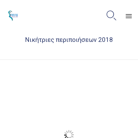

Sk
Νικήτριες περιποιήσεων 2018
to
co