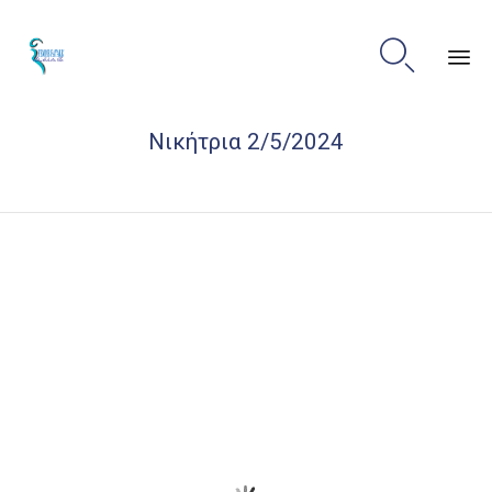

Sk
Νικήτρια 2/5/2024
to
co