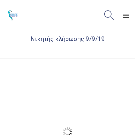

Sk
Νικητής κλήρωσης 9/9/19
to
co