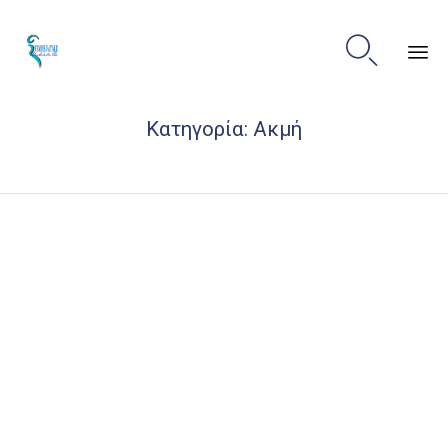

Sk
Κατηγορία:
Ακμή
to
co