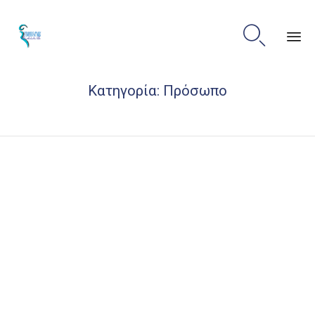

Sk
Κατηγορία:
Πρόσωπο
to
co