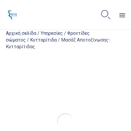

Sk
Αρχική σελίδα
/
Υπηρεσίες
/
Φροντίδες
to
σώματος
/
Κυτταρίτιδα
/ Mασάζ Aποτοξίνωσης-
co
Kυτταρίτιδας