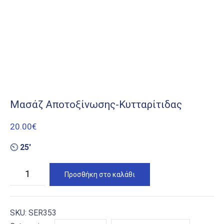
Mασάζ Aποτοξίνωσης-Kυτταρίτιδας
20.00
€
⏲
25′
Mασάζ
Προσθήκη στο καλάθι
Aποτοξίνωσης-
Kυτταρίτιδας
ποσότητα
SKU:
SER353