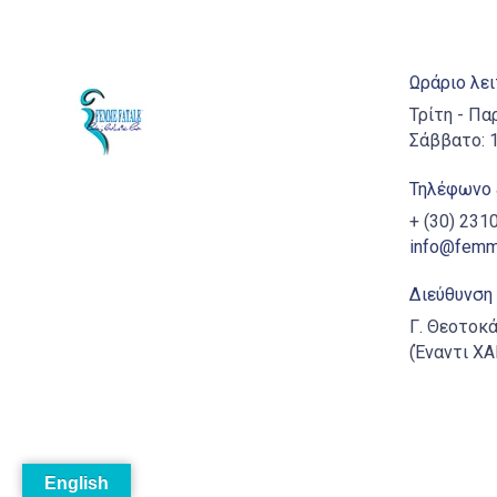
Ωράριο λε
Τρίτη - Πα
Σάββατο: 1
Τηλέφωνο 
+ (30) 23
info@femme
Διεύθυνση
Γ. Θεοτοκά
(Έναντι Χ
English