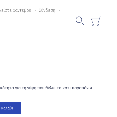
Skip
to
λείστε ραντεβού
Σύνδεση
content


...
κότητα για τη νύφη που θέλει το κάτι παραπάνω
 καλάθι