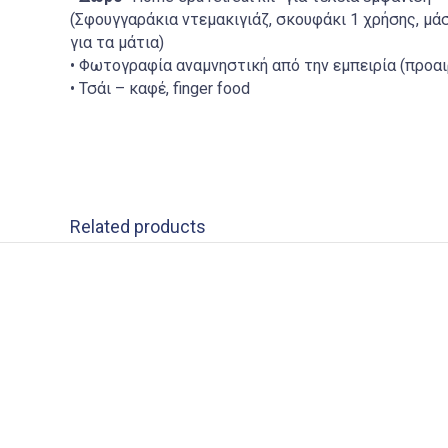
(Σφουγγαράκια ντεμακιγιάζ, σκουφάκι 1 χρήσης, μάσ
για τα μάτια)
• Φωτογραφία αναμνηστική από την εμπειρία (προαι
• Τσάι – καφέ, finger food
Related products