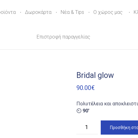
ροϊόντα
Δωροκάρτα
Νέα & Tips
Ο χώρος μας
Κ
Επιστροφή παραγγελίας
Bridal glow
90.00
€
Πολυτέλεια και αποκλειστι
⏲
90′
Bridal
Προσθήκη στο
glow
ποσότητα